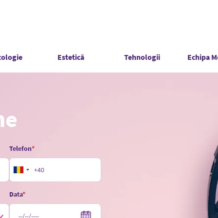
ologie
Estetică
Tehnologii
Echipa M
Mărirea în v
ne
Dermatocos
Telefon
Data