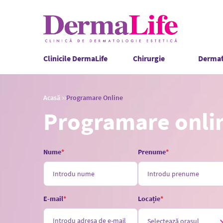
Navigare
Clinicile DermaLife
Chirurgie
Dermat
principală
Breadcrumb
Acasă
Programare Online
Programare onli
Nume
Prenume
E-mail
Locație