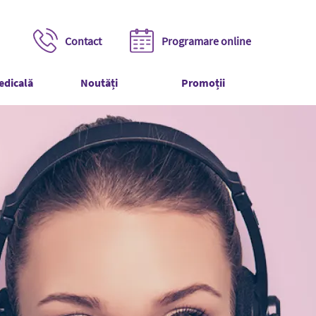
Contact
Programare online
edicală
Noutăți
Promoții
olum a buzelor
metică