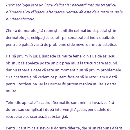
Dermatologia este un lucru delicat iar pacienții trebuie tratați cu
blândețe și cu răbdare. Abordarea DermaLife este de a trata cauzele,
nu doar efectele.
Clinica dermatologică reunește unii din cei mai buni specialiști în
dermatologie, echipați cu soluții personalizate si individualizate
pentru o paletă vastă de probleme și de nevoi dermato-estetice.
Hai să privim în jur. E limpede ca multe femei din ziua de azi s-au
obișnuit să apeleze poate un pic prea mult la trucuri care ascund,
dar nu repară. Poate că este un moment bun să privim problemele
cu sinceritate și să vedem ce putem face ca să le rezolvăm o dată
pentru totdeauna. Iar la DermaLife putem rezolva multe. Foarte
multe.
Tehnicile aplicate în cadrul DermaLife sunt minim invazive, fără
durere sau complicații după intervenții. Așadar, perioadele de
recuperare se scurtează substanțial.
Pentru că știm că ai nevoi și dorințe diferite, dar și un răspuns diferit