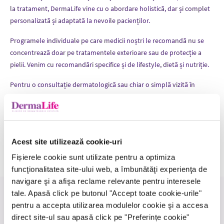
la tratament, DermaLife vine cu o abordare holistică, dar și complet
personalizată și adaptată la nevoile pacienților.
Programele individuale pe care medicii noștri le recomandă nu se
concentrează doar pe tratamentele exterioare sau de protecție a
pielii. Venim cu recomandări specifice și de lifestyle, dietă și nutriție.
Pentru o consultație dermatologică sau chiar o simplă vizită în
cadrul clinicii nu ezitați să ne contactați.
Ai nevoie de mai multe informații ?
Solicită sfatul specialistului
Acest site utilizează cookie-uri
Fișierele cookie sunt utilizate pentru a optimiza
funcţionalitatea site-ului web, a îmbunătăţi experienţa de
navigare şi a afişa reclame relevante pentru interesele
tale. Apasă click pe butonul "Accept toate cookie-urile"
Medicii care realizează această
pentru a accepta utilizarea modulelor cookie şi a accesa
procedură
direct site-ul sau apasă click pe "Preferințe cookie"