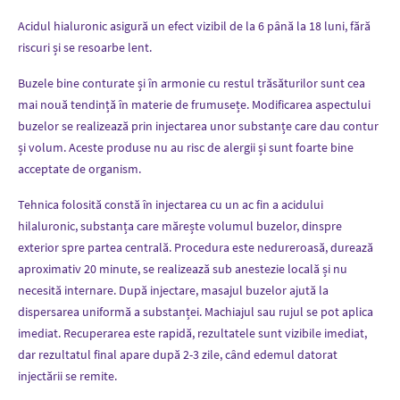
Acidul hialuronic asigură un efect vizibil de la 6 până la 18 luni, fără
riscuri și se resoarbe lent.
Buzele bine conturate și în armonie cu restul trăsăturilor sunt cea
mai nouă tendință în materie de frumusețe. Modificarea aspectului
buzelor se realizează prin injectarea unor substanțe care dau contur
și volum. Aceste produse nu au risc de alergii și sunt foarte bine
acceptate de organism.
Tehnica folosită constă în injectarea cu un ac fin a acidului
hilaluronic, substanța care mărește volumul buzelor, dinspre
exterior spre partea centrală. Procedura este nedureroasă, durează
aproximativ 20 minute, se realizează sub anestezie locală și nu
necesită internare. După injectare, masajul buzelor ajută la
dispersarea uniformă a substanței. Machiajul sau rujul se pot aplica
imediat. Recuperarea este rapidă, rezultatele sunt vizibile imediat,
dar rezultatul final apare după 2-3 zile, când edemul datorat
injectării se remite.