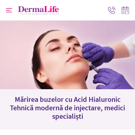
Progr
Contact
online
Mărirea buzelor cu Acid Hialuronic
Tehnică modernă de injectare, medici
specialiști