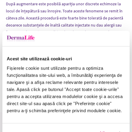
După augmentare este posibilă apariția unor discrete echimoze la
locul de înțepătură sau înroșire. Toate aceste fenomene se remit în
câteva zile. Această procedură este foarte bine tolerată de pacientă
deoarece substanțele de înaltă calitate injectate nu dau alergii sau
fenomene de respingere. Mărirea buzelor va da un aspect de
întinerire facială totală. Întregul chip va radia frumusețe și
prospețime.
Acidul hialuronic asigură un efect vizibil de la 6 până la 18 luni, fără
Acest site utilizează cookie-uri
riscuri și se resoarbe lent.
Fișierele cookie sunt utilizate pentru a optimiza
funcţionalitatea site-ului web, a îmbunătăţi experienţa de
Ai nevoie de mai multe informații ?
navigare şi a afişa reclame relevante pentru interesele
tale. Apasă click pe butonul "Accept toate cookie-urile"
Solicită sfatul specialistului
pentru a accepta utilizarea modulelor cookie şi a accesa
direct site-ul sau apasă click pe "Preferințe cookie"
pentru a-ţi schimba preferinţele privind modulele cookie.
Medicii care realizează această