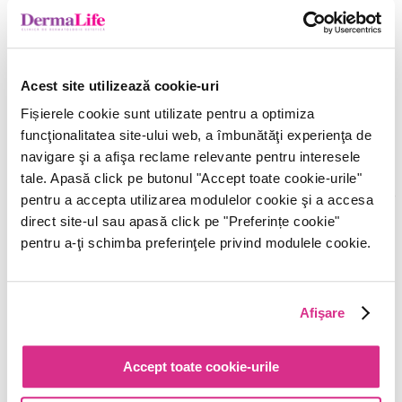
Acasă
Noutăți
Acest site utilizează cookie-uri
Descoperă cele mai recente
Fișierele cookie sunt utilizate pentru a optimiza
funcţionalitatea site-ului web, a îmbunătăţi experienţa de
inovații în dermatologie!
navigare şi a afişa reclame relevante pentru interesele
tale. Apasă click pe butonul "Accept toate cookie-urile"
De la terapii avansate pentru acnee la soluții anti-îmbătrânire, suntem
pentru a accepta utilizarea modulelor cookie şi a accesa
aici pentru a-ți îmbunătăți sănătatea și aspectul pielii
direct site-ul sau apasă click pe "Preferințe cookie"
pentru a-ţi schimba preferinţele privind modulele cookie.
Terapie revoluționară disponibilă în DermaLife –
remodelare corporală prin înghețarea grăsimii
Afişare
Află mai multe
Accept toate cookie-urile
La
DermaLife
ne gândim în primul rând la sănătatea pielii tale și