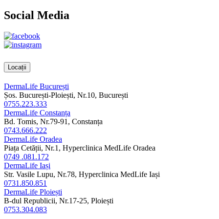
Social Media
Locații
DermaLife București
Șos. București-Ploiești, Nr.10, București
0755.223.333
DermaLife Constanța
Bd. Tomis, Nr.79-91, Constanța
0743.666.222
DermaLife Oradea
Piața Cetății, Nr.1, Hyperclinica MedLife Oradea
0749 .081.172
DermaLife Iași
Str. Vasile Lupu, Nr.78, Hyperclinica MedLife Iași
0731.850.851
DermaLife Ploiești
B-dul Republicii, Nr.17-25, Ploiești
0753.304.083