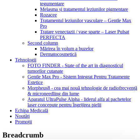
tegumentare
Melasma și tratamentul leziunilor pigmentare
Rozacee
Tratamentul leziunilor vasculare – Gentle Max
Pro
Tratare venectazii / vase sparte – Laser Pulsat
PERFECTA
Second column
Mărirea în volum a buzelor
Dermatocosmetică
Tehnologii
FOTO FINDER - State of the art in diagnosticul
tumorilor cutanate
Gentle Max Pro - Sistem Integrat Pentru Tratamente
Estetice
Morpheus8 - cea mai nouă tehnologie de radiofrecvență
& microneedling din lume
Aparatul UltraPulse Alpha - liderul alfa al pachetelor
laser concepute pentru îngrijirea pielii
Echipa Medicală
Noutăți
Promoții
Breadcrumb