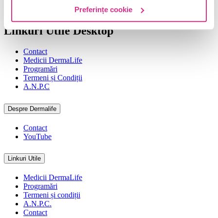
aducem tehnologia viitorului chiar înainte de a fi vândută pe piața
Preferințe cookie
din România.
Linkuri Utile Desktop
Contact
Medicii DermaLife
Programări
Termeni și Condiții
A.N.P.C
Despre Dermalife
Contact
YouTube
Linkuri Utile
Medicii DermaLife
Programări
Termeni și condiții
A.N.P.C.
Contact