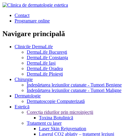
Contact
Programare online
Navigare principală
Clinicile DermaLife
DermaLife București
DermaLife Constanța
DermaLife Iași
DermaLife Oradea
DermaLife Ploiești
Chirurgie
Îndepărtarea leziunilor cutanate - Tumori Benigne
Îndepărtarea leziunilor cutanate - Tumori Maligne
Dermatologie
Dermatoscopie Computerizată
Estetică
Corecția ridurilor prin microinjecții
Toxina Botulinică
Tratament cu laser
Laser Skin Rejuvenation
Laserul CO2 ablativ – tratament leziuni