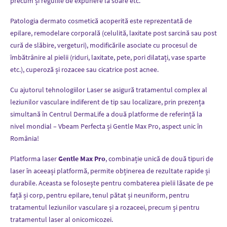
precum și regulile de expunere la soare etc.
Patologia dermato cosmetică acoperită este reprezentată de
epilare, remodelare corporală (celulită, laxitate post sarcină sau post
cură de slăbire, vergeturi), modificările asociate cu procesul de
îmbătrânire al pielii (riduri, laxitate, pete, pori dilatați, vase sparte
etc.), cuperoză și rozacee sau cicatrice post acnee.
Cu ajutorul tehnologiilor Laser se asigură tratamentul complex al
leziunilor vasculare indiferent de tip sau localizare, prin prezența
simultană în Centrul DermaLife a două platforme de referință la
nivel mondial – Vbeam Perfecta și Gentle Max Pro, aspect unic în
România!
Platforma laser
Gentle Max Pro
, combinație unică de două tipuri de
laser în aceeași platformă, permite obținerea de rezultate rapide și
durabile. Aceasta se folosește pentru combaterea pielii lăsate de pe
față și corp, pentru epilare, tenul pătat și neuniform, pentru
tratamentul leziunilor vasculare și a rozaceei, precum și pentru
tratamentul laser al onicomicozei.