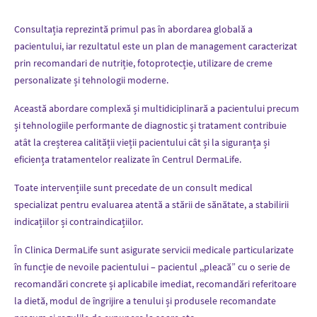
Consultația reprezintă primul pas în abordarea globală a
pacientului, iar rezultatul este un plan de management caracterizat
prin recomandari de nutriție, fotoprotecție, utilizare de creme
personalizate și tehnologii moderne.
Această abordare complexă și multidiciplinară a pacientului precum
și tehnologiile performante de diagnostic și tratament contribuie
atât la creșterea calității vieții pacientului cât și la siguranța și
eficiența tratamentelor realizate în Centrul DermaLife.
Toate intervențiile sunt precedate de un consult medical
specializat pentru evaluarea atentă a stării de sănătate, a stabilirii
indicațiilor și contraindicațiilor.
În Clinica DermaLife sunt asigurate servicii medicale particularizate
în funcție de nevoile pacientului – pacientul ,,pleacă” cu o serie de
recomandări concrete și aplicabile imediat, recomandări referitoare
la dietă, modul de îngrijire a tenului și produsele recomandate