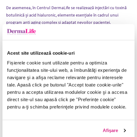
De asemenea, în Centrul DermaLife se realizează injectări cu toxină
botulinică și acid hialuronic, elemente esențiale în cadrul unui
program anti aging complex și adaptat nevoilor pacientei.
Procedurile anti aging și de skin rejuvenation
în Clinica DermaLife
se caracterizează prin mai multe aspecte: non invazive, fără durere și
fără anestezie, cu efecte care corespund cu aspectul natural al
Acest site utilizează cookie-uri
pacientului, caracterizate prin stimularea sintezei de colagen și acid
Fișierele cookie sunt utilizate pentru a optimiza
hialuronic propriu, fără perioadă de recuperare, care pot fi efectuate
funcţionalitatea site-ului web, a îmbunătăţi experienţa de
și în perioada de vară, destinate corectării semnelor asociate cu
navigare şi a afişa reclame relevante pentru interesele
procesul de îmbătrânire a pielii ( riduri, pete, pori dilatați, vase
tale. Apasă click pe butonul "Accept toate cookie-urile"
sparte, piele aspră etc.).
pentru a accepta utilizarea modulelor cookie şi a accesa
Pacientul din Centrul DermaLife beneficiază de absolut toate
direct site-ul sau apasă click pe "Preferințe cookie"
serviciile în condiții de eficiență și de siguranță maximă, ca urmă a
pentru a-ţi schimba preferinţele privind modulele cookie.
combinației de medici bine pregătiți, personal mediu corespunzător
și adecvat, tehnologie ultramodernă.
Afişare
Ai nevoie de mai multe informații ?