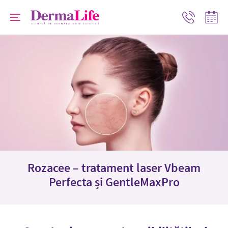
Progr
Contact
online
Rozacee – tratament laser Vbeam
Perfecta și GentleMaxPro