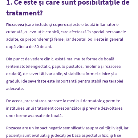
1. Ce este și care sunt posibilitățile de
tratament?
Rozaceea
(care include și
cuperoza
) este o boală inflamatorie
cutanată, cu evoluție cronică, care afectează în special persoanele
adulte, cu preponderență femei, iar debutul bolii este în general
după vârsta de 30 de ani.
Din punct de vedere clinic, există mai multe forme de boală
(eritematotelengiectatic, papulo pustulos, rinofima și rozaceea
oculară), de severități variabile, și stabilirea formei clinice și a
gradului de severitate este importantă pentru stabilirea terapiei
adecvate.
De aceea, prezentarea precoce la medicul dermatolog permite
instituirea unui tratament corespunzător și previne dezvoltarea
unor forme avansate de boală.
Rozacea are un impact negativ semnificativ asupra calității vieții, iar
pacienții sunt evaluați și judecați pe baza aspectului fizic, și li se