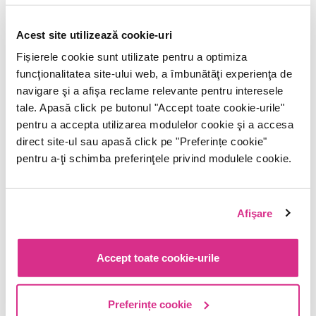
Practic, se pot trata absolut toate modificările asociate cu rozaceea
(
cuperoza
, telangiectaziile sau vasele de sânge sparte precum și
leziunile papulopustuloase - leziunile cu un conținut purulent).
Acest site utilizează cookie-uri
Fișierele cookie sunt utilizate pentru a optimiza
Abordarea completă și complexă a pacientului cu rozacee cuprinde
funcţionalitatea site-ului web, a îmbunătăţi experienţa de
și instituirea metodelor de fotoprotecție adecvate și precum și
navigare şi a afişa reclame relevante pentru interesele
recomandarea de produse dermatocosmetice adaptate și
tale. Apasă click pe butonul "Accept toate cookie-urile"
personalizate.
pentru a accepta utilizarea modulelor cookie şi a accesa
De asemenea, pacientul primește si informațiile necesare despre un
direct site-ul sau apasă click pe "Preferințe cookie"
regim alimentar corect (cu specificarea clară a alimentelor interzise )
pentru a-ţi schimba preferinţele privind modulele cookie.
precum și ,un jurnal al pacientului cu rozacee, în vederea identificării
factorilor trigger.
Afişare
Tratamentul laser în rozacee determină reducerea roșeții pielii și
corectarea simultană a semnelor asociate cu procesul de skin aging
(prin stimularea sintezei de colagen și acid hyaluronic proprii pielii).
Accept toate cookie-urile
Intervențiile laser realizate în Clinica DermaLife conduc la reducerea
numărului de leziuni cutanate și obținerea unui aspect uniform al
Preferințe cookie
pielii, cu ameliorarea calității vieții pacienților.