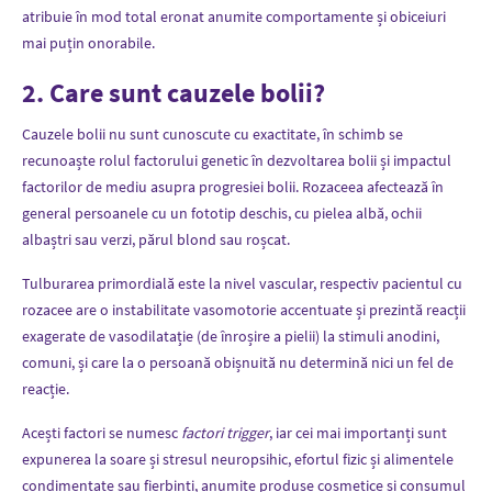
atribuie în mod total eronat anumite comportamente și obiceiuri
mai puțin onorabile.
2. Care sunt cauzele bolii?
Cauzele bolii nu sunt cunoscute cu exactitate, în schimb se
recunoaște rolul factorului genetic în dezvoltarea bolii și impactul
factorilor de mediu asupra progresiei bolii. Rozaceea afectează în
general persoanele cu un fototip deschis, cu pielea albă, ochii
albaștri sau verzi, părul blond sau roșcat.
Tulburarea primordială este la nivel vascular, respectiv pacientul cu
rozacee are o instabilitate vasomotorie accentuate și prezintă reacții
exagerate de vasodilatație (de înroșire a pielii) la stimuli anodini,
comuni, și care la o persoană obișnuită nu determină nici un fel de
reacție.
Acești factori se numesc
factori trigger
, iar cei mai importanți sunt
expunerea la soare și stresul neuropsihic, efortul fizic și alimentele
condimentate sau fierbinți, anumite produse cosmetice și consumul