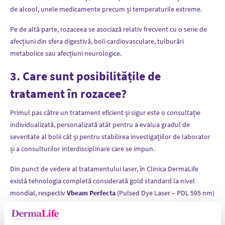
de alcool, unele medicamente precum și temperaturile extreme.
Pe de altă parte, rozaceea se asociază relativ frecvent cu o serie de
afecțiuni din sfera digestivă, boli cardiovasculare, tulburări
metabolice sau afecțiuni neurologice.
3. Care sunt posibilitățile de
tratament în rozacee?
Primul pas către un tratament eficient și sigur este o consultație
individualizată, personalizată atât pentru a evalua gradul de
severitate al bolii cât și pentru stabilirea investigațiilor de laborator
și a consulturilor interdisciplinare care se impun.
Din punct de vedere al tratamentului laser, în Clinica DermaLife
există tehnologia completă considerată gold standard la nivel
mondial, respectiv
Vbeam Perfecta
(Pulsed Dye Laser – PDL 595 nm)
și Gentle Max Pro (prin Nd-YAG 1064 nm).