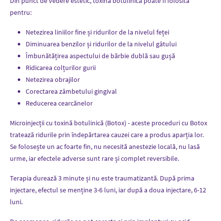
Din punct de vedere estetic, toxina botulinică poate fi folosită
pentru:
Netezirea liniilor fine și ridurilor de la nivelul feței
Diminuarea benzilor și ridurilor de la nivelul gâtului
Îmbunătățirea aspectului de bărbie dublă sau gușă
Ridicarea colțurilor gurii
Netezirea obrajilor
Corectarea zâmbetului gingival
Reducerea cearcănelor
Microinjecții cu toxină botulinică (Botox) - aceste proceduri cu Botox
tratează ridurile prin îndepărtarea cauzei care a produs aparția lor.
Se folosește un ac foarte fin, nu necesită anestezie locală, nu lasă
urme, iar efectele adverse sunt rare și complet reversibile.
Terapia durează 3 minute și nu este traumatizantă. După prima
injectare, efectul se menține 3-6 luni, iar după a doua injectare, 6-12
luni.