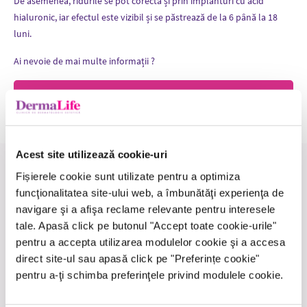
De asemenea, ridurile se pot corecta și prin implanturi cu acid
hialuronic, iar efectul este vizibil și se păstrează de la 6 până la 18
luni.
Ai nevoie de mai multe informații ?
Solicită sfatul specialistului
Acest site utilizează cookie-uri
Medicii care realizează această
Fișierele cookie sunt utilizate pentru a optimiza
funcţionalitatea site-ului web, a îmbunătăţi experienţa de
procedură
navigare şi a afişa reclame relevante pentru interesele
tale. Apasă click pe butonul "Accept toate cookie-urile"
pentru a accepta utilizarea modulelor cookie şi a accesa
direct site-ul sau apasă click pe "Preferințe cookie"
pentru a-ţi schimba preferinţele privind modulele cookie.