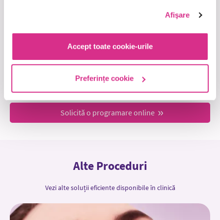
Afişare
Accept toate cookie-urile
Preferințe cookie
Draganita Ana Maria
Solicită o programare online
Alte Proceduri
Vezi alte soluții eficiente disponibile în clinică