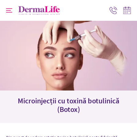
Progr
Contact
online
Microinjecții cu toxină botulinică
(Botox)